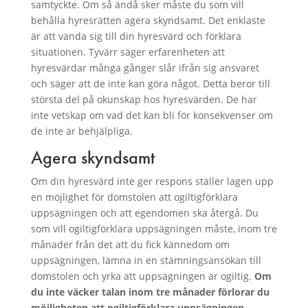
samtyckte. Om så ändå sker måste du som vill
behålla hyresrätten agera skyndsamt. Det enklaste
är att vända sig till din hyresvärd och förklara
situationen. Tyvärr säger erfarenheten att
hyresvärdar många gånger slår ifrån sig ansvaret
och säger att de inte kan göra något. Detta beror till
största del på okunskap hos hyresvärden. De har
inte vetskap om vad det kan bli för konsekvenser om
de inte är behjälpliga.
Agera skyndsamt
Om din hyresvärd inte ger respons ställer lagen upp
en möjlighet för domstolen att ogiltigförklara
uppsägningen och att egendomen ska återgå. Du
som vill ogiltigförklara uppsägningen måste, inom tre
månader från det att du fick kännedom om
uppsägningen, lämna in en stämningsansökan till
domstolen och yrka att uppsägningen är ogiltig.
Om
du inte väcker talan inom tre månader förlorar du
möjligheten att ogiltigförklara uppsägningen.