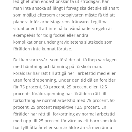
ledighet utan endast önskar ta ut strödagar. Kan
man inte ansöka så långt i förväg ska det ske så snart
som möjligt eftersom arbetsgivaren måste få tid att
planera inför arbetstagarens frånvaro. Legitima
situationer till att inte hålla tvåmånadersregeln är
exempelvis för tidig födsel eller andra
komplikationer under graviditetens slutskede som
föräldern inte kunnat förutse.
Det kan vara svårt som förälder att få ihop vardagen
med hämtning och lämning på förskola m.m.
Föräldrar har rätt till att gå ner i arbetstid med eller
utan föräldrapenning. Under den tid då en förälder
får 75 procent, 50 procent, 25 procent eller 12,5
procents föräldrapenning har föräldern rätt till
förkortning av normal arbetstid med 75 procent, 50
procent, 25 procent respektive 12,5 procent. En
förälder har rätt till förkortning av normal arbetstid
med upp till 25 procent för vård av ett barn som inte
har fyllt åtta år eller som är äldre än så men ännu