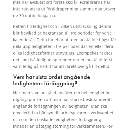
inte har avslutat sitt första skolår. Föräldrarna har
inte rätt att ta ut föräldrapenning samma dag utöver
de 30 dubbeldagarna.
Rätten till ledighet och i vilken utsträckning denna
blir beviljad är begränsad till tre perioder för varje
kalenderår. Detta innebär att den anställde högst får
dela upp ledigheten i tre perioder där en eller flera
olika ledighetsformer utnyttjats. Exempelvis räknas
det som två ledighetsperioder när en anställd först
varit ledig på heltid för att direkt övergå till deltid.
Vem har sista ordet angående
ledighetens förläggning?
När man som anställd ansöker om hel ledighet är
utgångspunkten att man har större beslutanderätt
angående förläggningen av ledigheten. Man ska
emellertid ta hänsyn till arbetsgivarens verksamhet
och om den önskade ledighetens förläggning
innebär en påtaglig störning för verksamheten. För